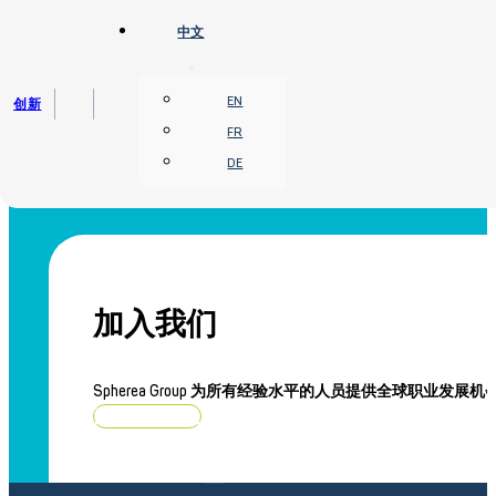
跳转到主要内容
跳转到页脚
中文
分类：
未分类
EN
创新
FR
什么都没找到。
DE
加入我们
Spherea Group 为所有经验水平的人员提供全球职业发展机
浏览职位空缺