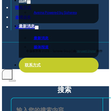
品牌
联系方式
Averna Powered by Spherea
全球业务
最新消息
认证与资质
最新消息
媒体报道
© 版权所有 2026 – Spherea Group | 由
Verywell Digital
制作
法律声明
隐私政策
投诉机制
行为准则
联系方式
搜索