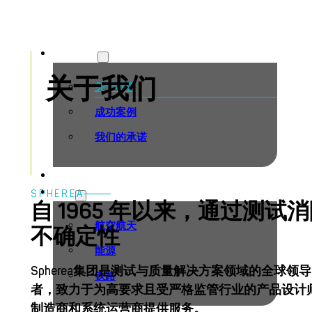
主页
›
关于我们
关于我们
关于我们
关于我们
成功案例
我们的承诺
职业发展
行业
SPHEREA
自 1965 年以来，通过测试
航空航天
不确定性
能源
Spherea集团是测试与质量解决方案领域的全球领导
铁路
者，致力于为高要求且受严格监管行业的产品设计
制造商和系统运营商提供服务。