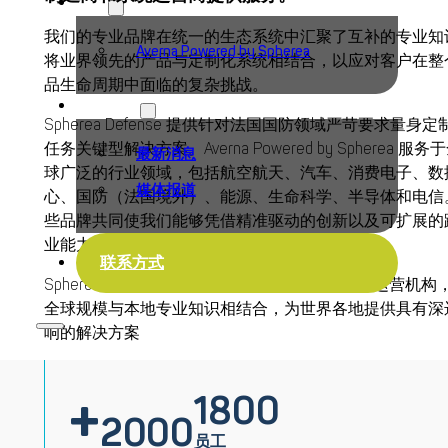
品牌
我们的专业品牌在统一的生态系统中汇聚了互补的专业知
Averna Powered by Spherea
将业界领先的产品与定制化系统相结合，以应对客户在整
品生命周期中面临的复杂挑战。
最新消息
Spherea Defense 提供针对法国国防领域严苛要求量身定
任务关键型解决方案。Averna Powered by Spherea 服务
最新消息
球广泛的行业领域，包括航空航天、汽车、消费电子、数
媒体报道
心、国防（法国境外）、能源、生命科学、半导体和电信
些品牌共同使我们能够凭借精准驱动的创新以及可扩展的
业能力，服务于多元化的市场。
联系方式
Spherea集团在欧洲、亚洲和北美多个国家设有运营机构
全球规模与本地专业知识相结合，为世界各地提供具有深
响的解决方案
+
1800
2000
员工