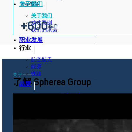
关于我们
维护系统
关于我们
+
600
成功案例
客户
我们的承诺
职业发展
行业
航空航天
能源
铁路
关于
了解 Spherea Group
品牌
Averna Powered by Spherea
最新消息
最新消息
媒体报道