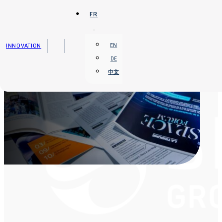
Passer au contenu principal
Passer au pied de page
FR
INNOVATION
EN
DE
中文