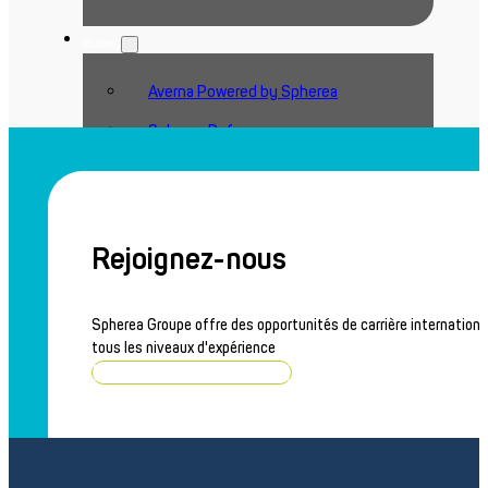
Nos marques
Averna Powered by Spherea
Spherea Defense
Actualités
Actualités
Rejoignez-nous
Mentions dans la presse
Spherea Groupe offre des opportunités de carrière internationa
tous les niveaux d'expérience
Contact
Parcourir les offres d'emploi