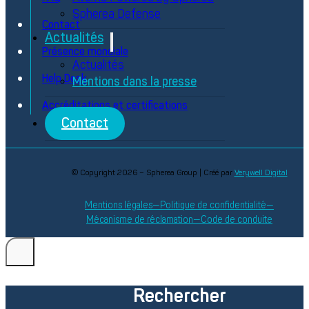
Spherea Defense
Contact
Actualités
Présence mondiale
Actualités
Help Desk
Mentions dans la presse
Accréditations et certifications
Contact
© Copyright 2026 – Spherea Group | Créé par
Verywell Digital
Mentions légales
Politique de confidentialité
Mécanisme de réclamation
Code de conduite
Rechercher