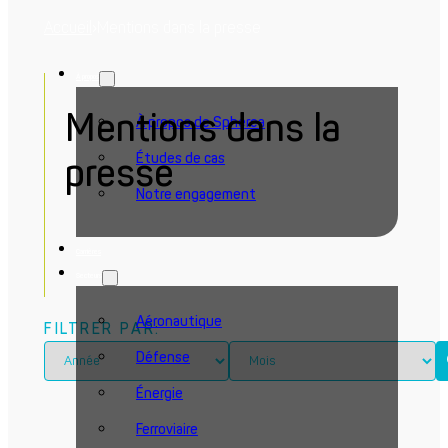
Accueil
›
Mentions dans la presse
À propos
Mentions dans la
À propos de Spherea
Études de cas
presse
Notre engagement
Carrières
Secteurs
Aéronautique
FILTRER PAR:
Défense
Énergie
Ferroviaire