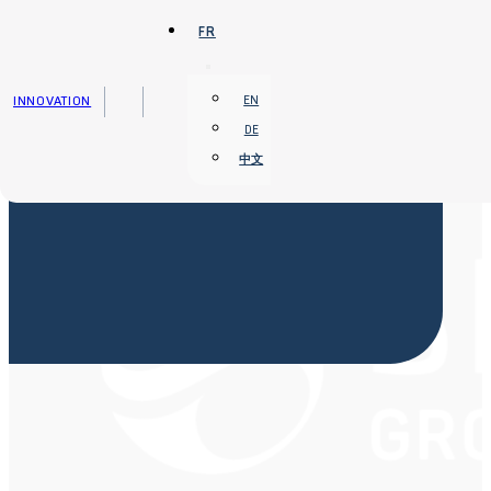
Passer au contenu principal
Passer au pied de page
FR
INNOVATION
EN
DE
中文