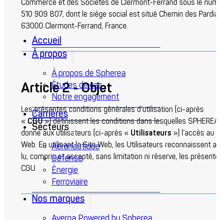
Commerce et des Sociétés de Clermont-Ferrand sous le num
510 909 807, dont le siège social est situé Chemin des Pardia
63000 Clermont-Ferrand, France.
Accueil
À propos
À propos de Spherea
Article 2 - Objet
Études de cas
Notre engagement
Les présentes conditions générales d’utilisation (ci-après
Carrières
«
CGU
») définissent les conditions dans lesquelles SPHEREA
Secteurs
donne aux utilisateurs (ci-après «
Utilisateurs
») l’accès au S
Web. En utilisant le Site Web, les Utilisateurs reconnaissent av
Aéronautique
lu, compris et accepté, sans limitation ni réserve, les présente
Défense
CGU.
Énergie
Ferroviaire
Nos marques
Averna Powered by Spherea