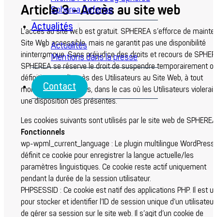
Article 3 - Accès au site web
Spherea Defense
Actualités
L’accès au site web est gratuit. SPHEREA s’efforce de mainteni
Site Web accessible, mais ne garantit pas une disponibilité
Actualités
ininterrompue. Sans préjudice des droits et recours de SPHER
Mentions dans la presse
SPHEREA se réserve le droit de suspendre temporairement o
définitivement l’accès des Utilisateurs au Site Web, à tout
Contact
moment, sans préavis, dans le cas où les Utilisateurs violerai
une disposition des présentes.
Les cookies suivants sont utilisés par le site web de SPHEREA
Fonctionnels
wp-wpml_current_language : Le plugin multilingue WordPress
définit ce cookie pour enregistrer la langue actuelle/les
paramètres linguistiques. Ce cookie reste actif uniquement
pendant la durée de la session utilisateur.
PHPSESSID : Ce cookie est natif des applications PHP. Il est uti
pour stocker et identifier l’ID de session unique d’un utilisateur
de gérer sa session sur le site web. Il s’agit d’un cookie de