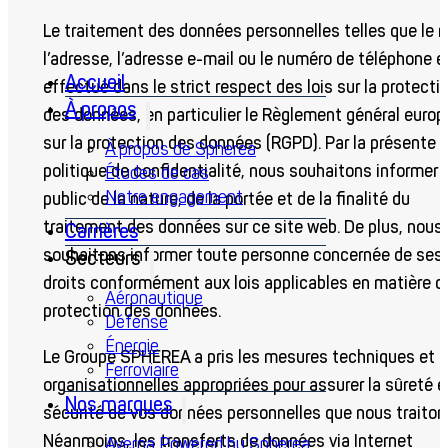
Le traitement des données personnelles telles que le 
l’adresse, l’adresse e-mail ou le numéro de téléphone e
Accueil
effectué dans le strict respect des lois sur la protecti
À propos
des données, en particulier le Règlement général euro
sur la protection des données (RGPD). Par la présente
À propos de Spherea
politique de confidentialité, nous souhaitons informer l
Études de cas
Notre engagement
public de la nature, de la portée et de la finalité du
traitement des données sur ce site web. De plus, nous
Carrières
souhaitons informer toute personne concernée de ses
Secteurs
droits conformément aux lois applicables en matière d
Aéronautique
protection des données.
Défense
Énergie
Le
Groupe SPHEREA
a pris les mesures techniques et
Ferroviaire
organisationnelles appropriées pour assurer la sûreté e
Nos marques
sécurité de vos données personnelles que nous traiton
Néanmoins, les transferts de données via Internet
Averna Powered by Spherea