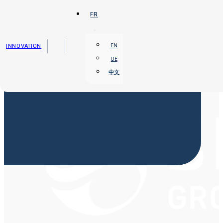
Passer au contenu principal
Passer au pied de page
FR
INNOVATION
EN
DE
中文