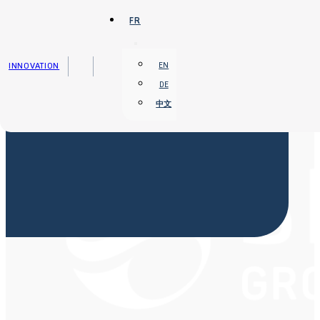
Passer au contenu principal
Passer au pied de page
FR
INNOVATION
EN
DE
中文