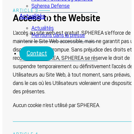
Spherea Defense
ARTICLE 3
Access to the Website
Actualités
Actualités
L’accès au site web est gratuit. SPHEREA s’efforce de
Mentions dans la presse
maintenir le Site Web accessible, mais ne garantit pas 
disponibilité ininterrompue. Sans préjudice des droits et
Contact
recours de SPHEREA, SPHEREA se réserve le droit de
suspendre temporairement ou définitivement l’accès de
Utilisateurs au Site Web, à tout moment, sans préavis,
dans le cas où les Utilisateurs violeraient une dispositio
des présentes.
Aucun cookie n’est utilisé par SPHEREA.