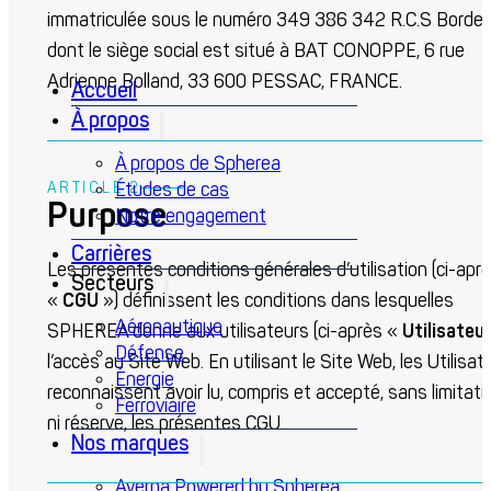
immatriculée sous le numéro 349 386 342 R.C.S Bordea
dont le siège social est situé à BAT CONOPPE, 6 rue
Adrienne Bolland, 33 600 PESSAC, FRANCE.
Accueil
À propos
À propos de Spherea
Études de cas
ARTICLE 2
Purpose
Notre engagement
Carrières
Les présentes conditions générales d’utilisation (ci-apr
Secteurs
«
CGU
») définissent les conditions dans lesquelles
Aéronautique
SPHEREA donne aux utilisateurs (ci-après «
Utilisateu
Défense
l’accès au Site Web. En utilisant le Site Web, les Utilisat
Énergie
reconnaissent avoir lu, compris et accepté, sans limitati
Ferroviaire
ni réserve, les présentes CGU.
Nos marques
Averna Powered by Spherea