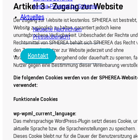
Artikel 3 - Zugang zur Website
Averna Powered by Spherea
Aktuelles
Der Zugang zur Website ist kostenlos. SPHEREA ist bestrebt, 
Website zugänglich zu halten, garantiert jedoch keine
Neueste Nachrichten
ununterbrochene Verfügbarkeit. Unbeschadet der Rechte und
Presseübersicht
Rechtsmittel von SPHEREA behält sich SPHEREA das Recht vo
den Zugang der Nutzer zur Website jederzeit und ohne
Kontakt
Vorankündigung vorübergehend oder dauerhaft zu sperren, fall
Nutzer gegen eine Bestimmung dieser Vereinbarung verstoßen
Die folgenden Cookies werden von der SPHEREA‑Website
verwendet:
Funktionale Cookies
wp-wpml_current_language:
Das mehrsprachige WordPress‑Plugin setzt dieses Cookie, um
aktuelle Sprache bzw. die Spracheinstellungen zu speichern.
Dieses Cookie bleibt nur für die Dauer der Benutzersitzung akti