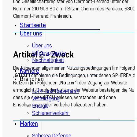
und Gesellschaftsregister von Clermont-Ferrand unter der
Nummer 510 909 807, mit Sitz in Chemin des Pardiaux, 6300
Clermont-Ferrand, Frankreich.
Startseite
Über uns
Über uns
Artikel 2 - Zweck
Erfolgsprojekte
Nachhaltigkeit
Die folgenden allgemeinen Nutzungsbedingungen (im Folgend
Karriere
„
GTCU
“) definieren die Bedingungen, unter denen SPHEREA d
Branchen
Nutzern (im Folgenden „
Nutzer
“) den Zugang zur Website
ermöglicht. Durch die Nutzung der Website bestätigen die Nutz
Luft- und Raumfahrt
dass sie diese GTCU gelesen, verstanden und ohne
Verteidigung
Einschränkung oder Vorbehalt akzeptiert haben.
Energie
Schienenverkehr
Marken
Spherea Defense