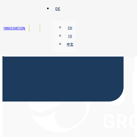
Zum Hauptinhalt springen
Zum Footer springen
DE
INNOVATION
EN
FR
中文