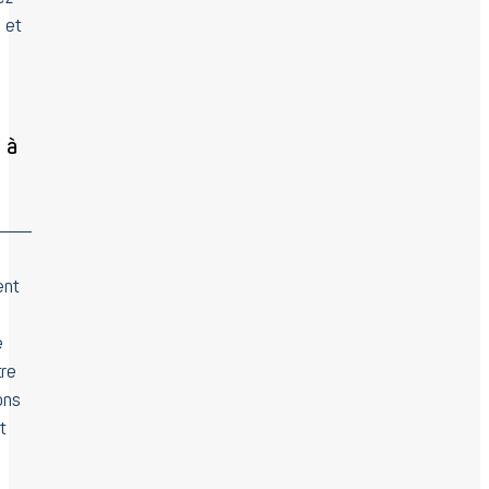
 et
 à
ent
e
tre
ons
t