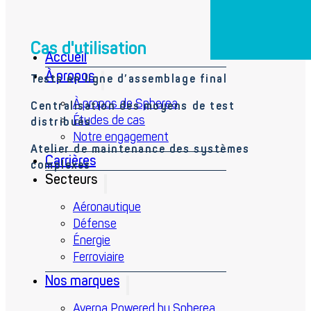
Cas d'utilisation
Accueil
À propos
Tests en ligne d’assemblage final
À propos de Spherea
Centralisation des moyens de test
Études de cas
distribués
Notre engagement
Atelier de maintenance des systèmes
Carrières
complexes
Secteurs
Aéronautique
Défense
Énergie
Ferroviaire
Nos marques
Averna Powered by Spherea