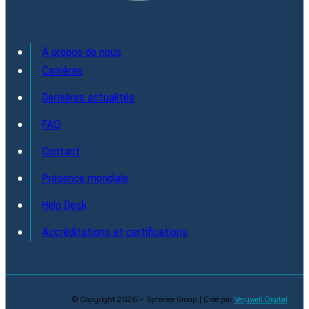
À propos de nous
Carrières
Test de cartes électroniques / PCBA
Dernières actualités
Vaste expérience en matière de tests grâce à notre parten
stratégique avec SEICA
FAQ
Découvrir
Contact
Présence mondiale
Help Desk
Accréditations et certifications
© Copyright 2026 – Spherea Group | Créé par
Verywell Digital