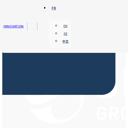
Passer au contenu principal
Passer au pied de page
FR
INNOVATION
EN
DE
中文