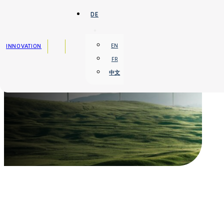
Zum Hauptinhalt springen
Zum Footer springen
DE
INNOVATION
EN
FR
中文