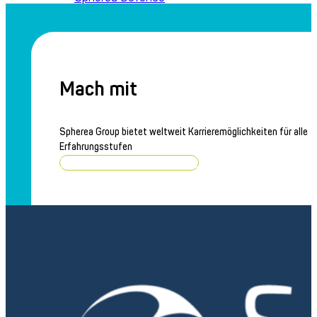
Averna Powered by Spherea
Aktuelles
Neueste Nachrichten
Presseübersicht
Mach mit
Kontakt
Spherea Group bietet weltweit Karrieremöglichkeiten für alle
Erfahrungsstufen
Stellenangebote durchsuchen