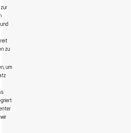
 zur
n
 und
reit
en zu
en, um
atz
ss
griert
genter
wir