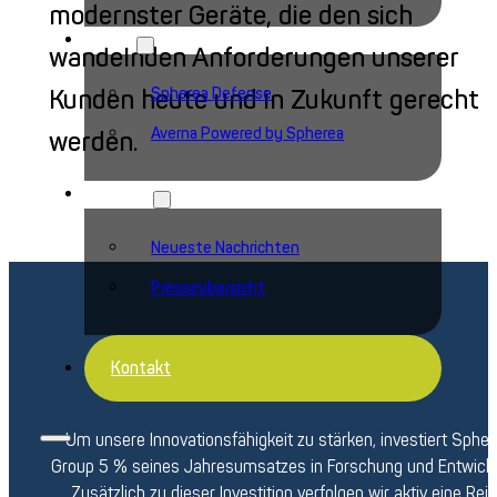
modernster Geräte, die den sich
Marken
wandelnden Anforderungen unserer
Spherea Defense
Kunden heute und in Zukunft gerecht
Averna Powered by Spherea
werden.
Aktuelles
Neueste Nachrichten
Presseübersicht
F&E-Strategie
Kontakt
Um unsere Innovationsfähigkeit zu stärken, investiert Sphe
Group 5 % seines Jahresumsatzes in Forschung und Entwickl
Zusätzlich zu dieser Investition verfolgen wir aktiv eine Rei