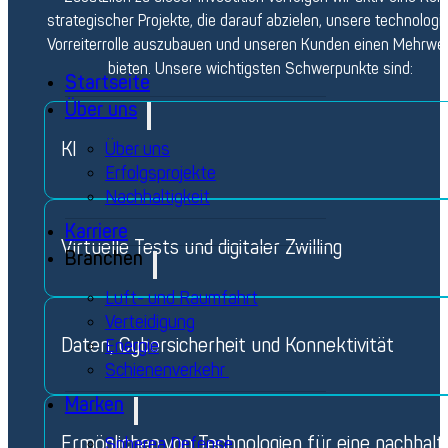
strategischer Projekte, die darauf abzielen, unsere technologi
Vorreiterrolle auszubauen und unseren Kunden einen Mehrwer
bieten. Unsere wichtigsten Schwerpunkte sind:
Startseite
Über uns
KI
Über uns
Erfolgsprojekte
Nachhaltigkeit
Karriere
Virtuelle Tests und digitaler Zwilling
Branchen
Luft- und Raumfahrt
Verteidigung
Daten, Cybersicherheit und Konnektivität
Energie
Schienenverkehr
Marken
Ermöglichen von Technologien für eine nachhalt
Spherea Defense