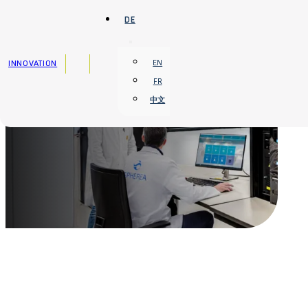
Zum Hauptinhalt springen
Zum Footer springen
DE
INNOVATION
EN
FR
中文