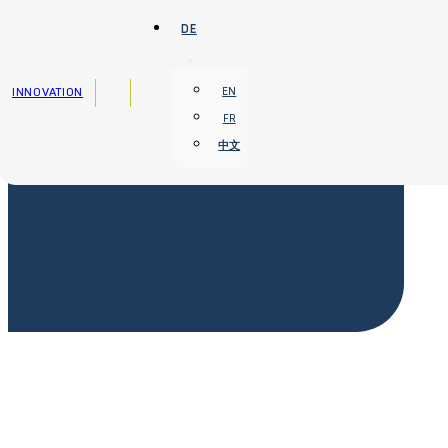
Zum Hauptinhalt springen
Zum Footer springen
DE
INNOVATION
EN
FR
中文