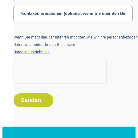
Startseite
Über uns
Wenn Sie mehr darüber erfahren möchten, wie wir Ihre personenbezoge
Daten verarbeiten, finden Sie unsere
Über uns
Datenschutzrichtlinie
.
Erfolgsprojekte
Nachhaltigkeit
Karriere
Branchen
Luft- und Raumfahrt
Verteidigung
Energie
Schienenverkehr
Marken
Spherea Defense