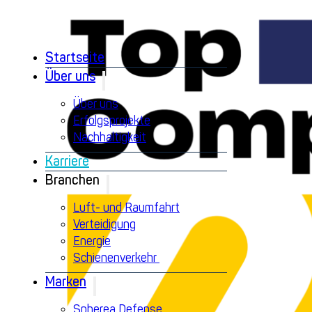
Startseite
Über uns
Über uns
Erfolgsprojekte
Nachhaltigkeit
Karriere
Branchen
Luft- und Raumfahrt
Verteidigung
Energie
Schienenverkehr
Marken
Spherea Defense