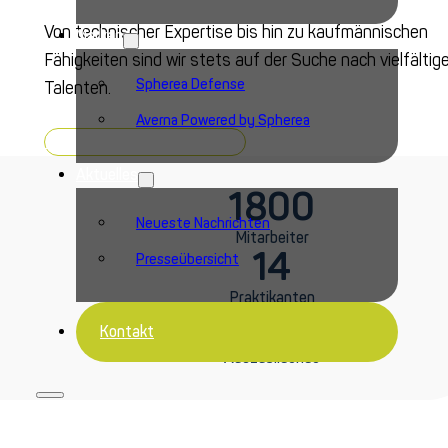
Von technischer Expertise bis hin zu kaufmännischen
Marken
Fähigkeiten sind wir stets auf der Suche nach vielfältig
Spherea Defense
Talenten
.
Averna Powered by Spherea
Stellenangebote
Aktuelles
1800
Neueste Nachrichten
Mitarbeiter
14
Presseübersicht
Praktikanten
35
Kontakt
Auszubildende