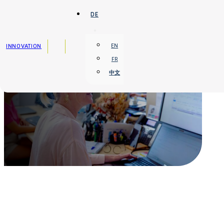
Zum Hauptinhalt springen
Zum Footer springen
DE
INNOVATION
EN
FR
中文