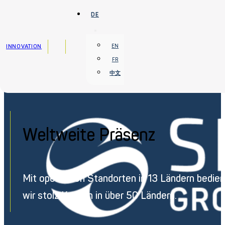
Zum Hauptinhalt springen
Zum Footer springen
DE
INNOVATION
EN
FR
中文
Startseite
›
Weltweite Präsenz
Weltweite Präsenz
Mit operativen Standorten in 13 Ländern bedie
wir stolz Kunden in über 50 Ländern.