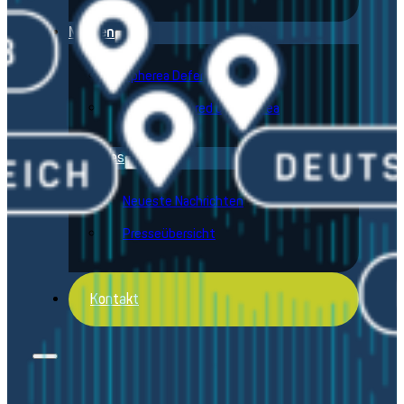
Marken
Spherea Defense
Averna Powered by Spherea
Aktuelles
Neueste Nachrichten
Presseübersicht
Kontakt