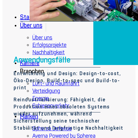
Startseite
Über uns
Über uns
Erfolgsprojekte
Nachhaltigkeit
Anwendungsfälle
Karriere
Branchen
Entwicklung und Design:
Design-to-cost
,
Ö
ko-Design
, B
uild
-to-
spec
und B
uild
-to-
Luft- und Raumfahrt
print
Verteidigung
Energie
R
eindustrialisierung:
Fähigkeit
, die
Schienenverkehr
Produktion eines
obsoleten
Systems
wieder aufzunehmen,
während
Marken
Sicherstellung
seine
technischer
Spherea Defense
Stabilität
und langfristige
Nachhaltigkeit
Averna Powered by Spherea