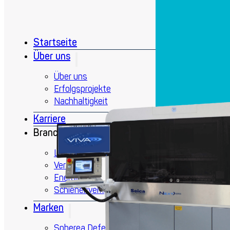
Startseite
Über uns
Über uns
Erfolgsprojekte
Nachhaltigkeit
Karriere
Branchen
Luft- und Raumfahrt
Verteidigung
Energie
Schienenverkehr
Marken
Spherea Defense