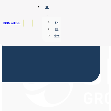
Zum Hauptinhalt springen
Zum Footer springen
DE
INNOVATION
EN
FR
中文