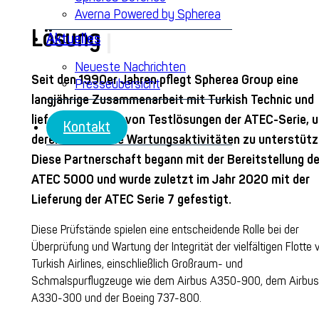
Averna Powered by Spherea
Lösung
Aktuelles
Neueste Nachrichten
Seit den 1990er Jahren pflegt Spherea Group eine
Presseübersicht
langjährige Zusammenarbeit mit Turkish Technic und
liefert eine Reihe von Testlösungen der ATEC-Serie, 
Kontakt
deren wachsende Wartungsaktivitäten zu unterstütz
Diese Partnerschaft begann mit der Bereitstellung d
ATEC 5000 und wurde zuletzt im Jahr 2020 mit der
Lieferung der
ATEC Serie 7
gefestigt.
Diese Prüfstände spielen eine entscheidende Rolle bei der
Überprüfung und
Wartung
der Integrität der vielfältigen Flotte 
Turkish Airlines, einschließlich Großraum- und
Schmalspurflugzeuge
wie dem Airbus A350-900, dem Airbus
A330-300 und der Boeing 737-800.