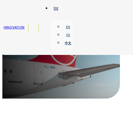
Zum Hauptinhalt springen
Zum Footer springen
DE
INNOVATION
EN
FR
中文