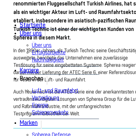
renommierten Fluggesellschaft Turkish Airlines, hat
s
als
ein
wichtiger Akteur im Luft- und Raumfahrtsekto
etabliert
, insbesondere im asiatisch-pazifischen Rau
Startseite
Turkish Technic
ist
einer der
wichtigsten
Kunden von
Über uns
Spherea
in
diesem
Markt.
Über uns
In den 1990er Jahren, als Turkish Technic seine Geschäftstäti
Erfolgsprojekte
ausweitete, benötigte das Unternehmen eine zuverlässige
Nachhaltigkeit
Testlösung für seine eingebetteten Systeme. Spherea reagier
Karriere
darauf mit der Lieferung der ATEC Serie 6, einer Referenzlösu
Branchen
für Tests in der Luft- und Raumfahrt.
Luft- und Raumfahrt
Auch heute noch ist die
ATEC-Serie
eine
der
anerkanntesten
Verteidigung
vertrauenswürdigsten Lösungen von
Spherea Group
für die Lu
Energie
und Raumfahrtindustrie, mit der
umfangreichsten
Schienenverkehr
Testprogrammbibliothek der Welt
.
Marken
Spherea Defense