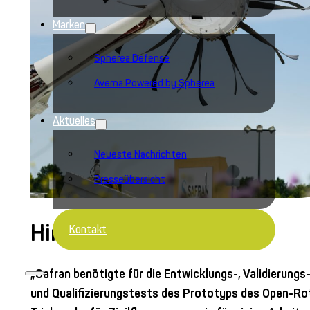
Marken
Spherea Defense
Averna Powered by Spherea
Aktuelles
Neueste Nachrichten
Presseübersicht
Hintergrund
Kontakt
„Safran benötigte für die Entwicklungs-, Validierungs
und Qualifizierungstests des Prototyps des Open-Ro