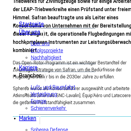
Triebwerks für Zivilflugzeuge sowie für einige Arbeite
der LEAP-Triebwerkreihe einen Prüfstand unter freie
Himmel. Safran beauftragte uns als Leiter eines
Startseite
Konsortiums von Unternehmen mit der Bereitstellun
Über uns
dieser Fähigkeit, die operationelle Flugbedingungen m
hochkomplexen Instrumenten zur Leistungsüberwac
Über uns
kombiniert.
Erfolgsprojekte
Nachhaltigkeit
Das Open-Rotor-Programm ist ein wichtiger Bestandteil der
Karriere
zukünftigen Strategie von Safran, um die Bedürfnisse der
Branchen
Flugzeughersteller bis in die 2030er Jahre zu erfüllen.
Luft- und Raumfahrt
Spherea wurde als Konsortialführer ausgewählt und arbeitete 
Verteidigung
AtkinsRéalis (ehemals SNC-Lavalin), Équip
’
Aéro und Lat
ecoer
e
Energie
die gesamte Prüfstandfähigkeit zusammen.
Schienenverkehr
Marken
Spherea Defense