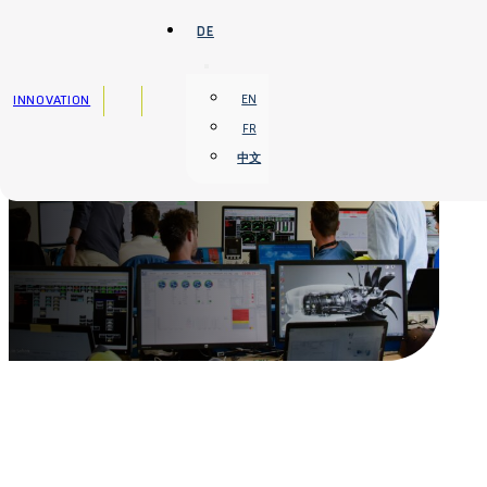
Zum Hauptinhalt springen
Zum Footer springen
DE
INNOVATION
EN
FR
中文