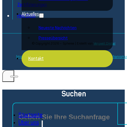
Zertifizierungen
Aktuelles
Help Desk
Neueste Nachrichten
Presseübersicht
© Copyright 2026 – Spherea | Erstellt von
Verywell Digital
Impressum
Datenschutzbestimmungen
Beschwerdemechanismu
Kontakt
Verhaltenskodex
Suchen
Startseite
Über uns