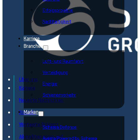
Erfolgsprojekte
Nachhaltigkeit
Karriere
Branchen
Luft- und Raumfahrt
Verteidigung
Über uns
Energie
Karriere
Schienenverkehr
Neueste Nachrichten
Marken
Kontakt
Weltweite Präsenz
Spherea Defense
Akkreditierungen und
Averna Powered by Spherea