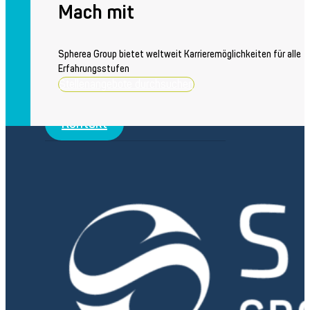
Mach mit
Averna Powered by Spherea
Aktuelles
Spherea Group bietet weltweit Karrieremöglichkeiten für alle
Neueste Nachrichten
Erfahrungsstufen
Presseübersicht
Stellenangebote durchsuchen
Kontakt