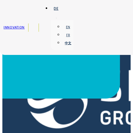
Zum Hauptinhalt springen
Zum Footer springen
DE
INNOVATION
EN
FR
中文