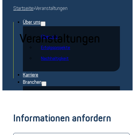
Startseite
›
Veranstaltungen
Über uns
Veranstaltungen
Über uns
Erfolgsprojekte
Nachhaltigkeit
Karriere
Branchen
Luft- und Raumfahrt
Verteidigung
Informationen anfordern
Energie
Schienenverkehr