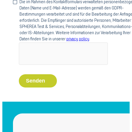
Die im Rahmen des Kontaktformulars verwalteten personenbezog
Daten (Name und E-Mail-Adresse) werden gemäß den GDPR-
Bestimmungen verarbeitet und sind für die Bearbeitung der Anfrag
erforderlich. Die Empfänger sind autorisierte Personen, Mitarbeiter
Startseite
SPHEREA Test & Services, Personalabteilungen, Kommunikations-
Über uns
oder IS-Abteilungen. Weitere Informationen zur Verarbeitung Ihrer
Daten finden Sie in unserer
privacy policy
.
Über uns
Erfolgsprojekte
Nachhaltigkeit
Karriere
Branchen
Luft- und Raumfahrt
Verteidigung
Energie
Schienenverkehr
Marken
Spherea Defense